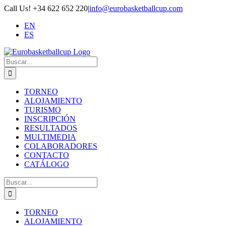
Saltar
Call Us! +34 622 652 220
|
info@eurobasketballcup.com
al
EN
contenido
ES
Buscar:
TORNEO
ALOJAMIENTO
TURISMO
INSCRIPCIÓN
RESULTADOS
MULTIMEDIA
COLABORADORES
CONTACTO
CATÁLOGO
Buscar:
TORNEO
ALOJAMIENTO