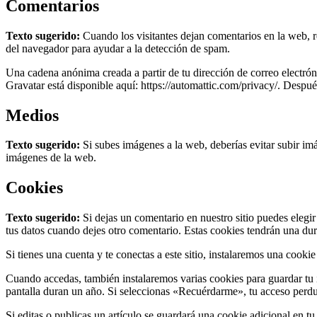
Comentarios
Texto sugerido:
Cuando los visitantes dejan comentarios en la web, r
del navegador para ayudar a la detección de spam.
Una cadena anónima creada a partir de tu dirección de correo electróni
Gravatar está disponible aquí: https://automattic.com/privacy/. Después
Medios
Texto sugerido:
Si subes imágenes a la web, deberías evitar subir i
imágenes de la web.
Cookies
Texto sugerido:
Si dejas un comentario en nuestro sitio puedes elegi
tus datos cuando dejes otro comentario. Estas cookies tendrán una du
Si tienes una cuenta y te conectas a este sitio, instalaremos una cooki
Cuando accedas, también instalaremos varias cookies para guardar tu i
pantalla duran un año. Si seleccionas «Recuérdarme», tu acceso perdur
Si editas o publicas un artículo se guardará una cookie adicional en t